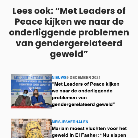
Lees ook: “Met Leaders of
Peace kijken we naar de
onderliggende problemen
van gendergerelateerd
geweld”
NIEUWS
9 DECEMBER 2021
Lees
“Met Leaders of Peace kijken
meer
we naar de onderliggende
problemen van
gendergerelateerd geweld”
MEISJESVERHALEN
Lees
Mariam moest vluchten voor het
meer
geweld in El Fasher: “Nu slapen