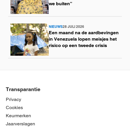
we buiten”
NIEUWS
28 JULI 2026
Lees
Een maand na de aardbevingen
meer
in Venezuela lopen meisjes het
risico op een tweede crisis
Transparantie
Privacy
Cookies
Keurmerken
Jaarverslagen