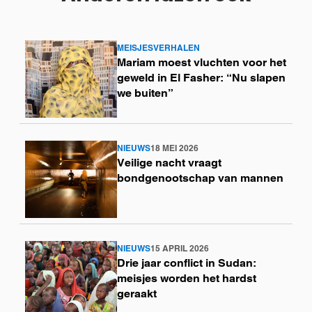
MEISJESVERHALEN
Lees
Mariam moest vluchten voor het
meer
geweld in El Fasher: “Nu slapen
we buiten”
NIEUWS
18 MEI 2026
Lees
Veilige nacht vraagt
meer
bondgenootschap van mannen
NIEUWS
15 APRIL 2026
Lees
Drie jaar conflict in Sudan:
meer
meisjes worden het hardst
geraakt