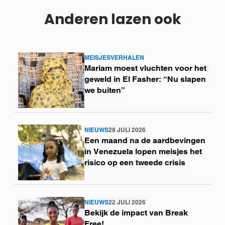
Anderen lazen ook
MEISJESVERHALEN
Lees
Mariam moest vluchten voor het
meer
geweld in El Fasher: “Nu slapen
we buiten”
NIEUWS
28 JULI 2026
Lees
Een maand na de aardbevingen
meer
in Venezuela lopen meisjes het
risico op een tweede crisis
NIEUWS
22 JULI 2026
Lees
Bekijk de impact van Break
meer
Free!