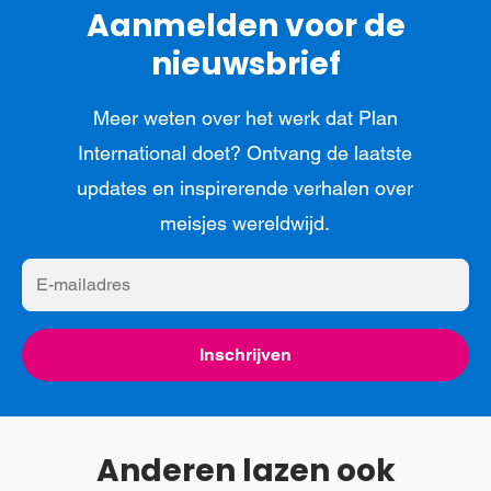
Aanmelden voor de
nieuwsbrief
Meer weten over het werk dat Plan
International doet? Ontvang de laatste
updates en inspirerende verhalen over
meisjes wereldwijd.
E-
mailadres
Inschrijven
Anderen lazen ook