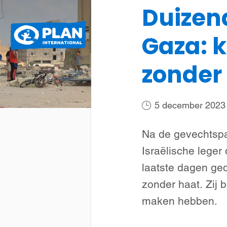
Duizen
Plan
Wat we doen
Gaza: 
International
zonder
5 december 2023
Na de gevechtspa
Israëlische leger
laatste dagen ged
zonder haat. Zij 
maken hebben.