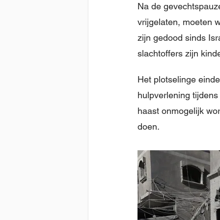
Na de gevechtspauze,
vrijgelaten, moeten 
zijn gedood sinds I
slachtoffers zijn kin
Het plotselinge eind
hulpverlening tijde
haast onmogelijk wor
doen.