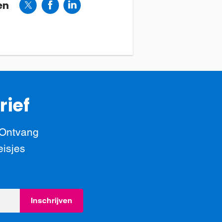
en
rief
 Ontvang
eisjes
Inschrijven