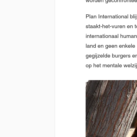
worden geconfronteer
Plan International bl
staakt-het-vuren en 
internationaal human
land en geen enkele p
gegijzelde burgers 
op het mentale welzi