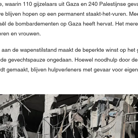
 waarin 110 gijzelaars uit Gaza en 240 Palestijnse gev
we blijven hopen op een permanent staakt-het-vuren. Me
sraël de bombardementen op Gaza heeft hervat. Het mer
deren en vrouwen.
e aan de wapenstilstand maakt de beperkte winst op het
ns de gevechtspauze ongedaan. Hoewel noodhulp door de
dt gemaakt, blijven hulpverleners met gevaar voor eige