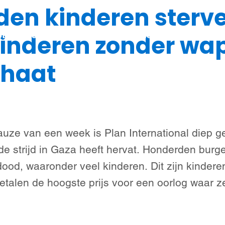
den kinderen sterve
Steun meisjes
Nieuws & verhalen
Over ons
kinderen zonder wa
 haat
uze van een week is Plan International diep g
 de strijd in Gaza heeft hervat. Honderden burge
ood, waaronder veel kinderen. Dit zijn kinder
betalen de hoogste prijs voor een oorlog waar z