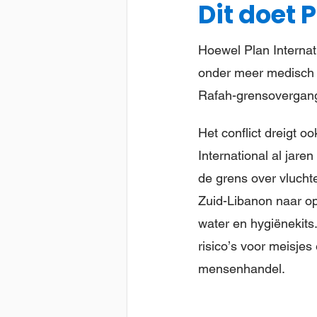
Dit doet 
Hoewel Plan Interna
onder meer medisch 
Rafah-grensovergang 
Het conflict dreigt o
International al jar
de grens over vlucht
Zuid-Libanon naar op
water en hygiënekits.
risico’s voor meisje
mensenhandel.