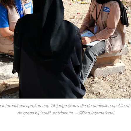
International spreken een 18-jarige vrouw die de aanvallen op Aita al
de grens bij Israël, ontvluchtte. – ©Plan International