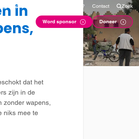
n in
Shop
Voor sponsors
Vragen?
Contact
Zoek
pens,
Word sponsor
Doneer
eschokt dat het
rs zijn in de
en zonder wapens,
e niks mee te