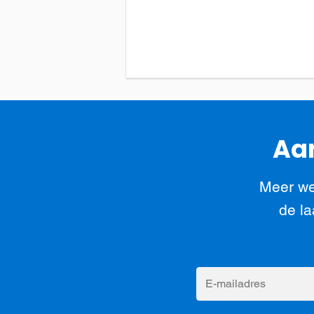
Aan
Meer we
de la
E-
mailadres