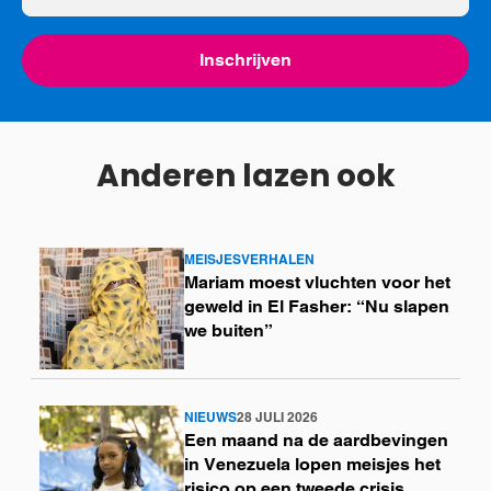
mailadres
Inschrijven
Anderen lazen ook
MEISJESVERHALEN
Lees
Mariam moest vluchten voor het
meer
geweld in El Fasher: “Nu slapen
we buiten”
NIEUWS
28 JULI 2026
Lees
Een maand na de aardbevingen
meer
in Venezuela lopen meisjes het
risico op een tweede crisis