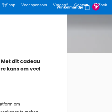
Shop
Voor sponsors
Vragen?
Contact
Zoek
0
Winkelmandje
len
Over ons
Je winkelmandje is leeg.
erder winkelen
Bestellen
! Met dit cadeau
ere kans om veel
latform om
preekbaar te maken.