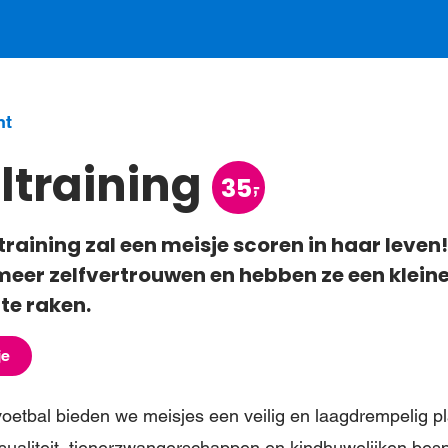
Wat we doen
Steun meisjes
Nieuws & verha
ht
V
ltraining
35
raining zal een meisje scoren in haar leven
 meer zelfvertrouwen en hebben ze een klein
te raken.
je
oetbal bieden we meisjes een veilig en laagdrempelig p
sualiteit, tienerzwangerschappen en kindhuwelijken bes