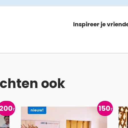
Inspireer je vriend
chten ook
200
150
nieuw!