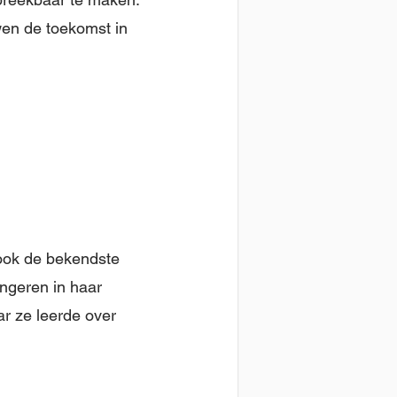
wen de toekomst in
s ook de bekendste
ngeren in haar
r ze leerde over