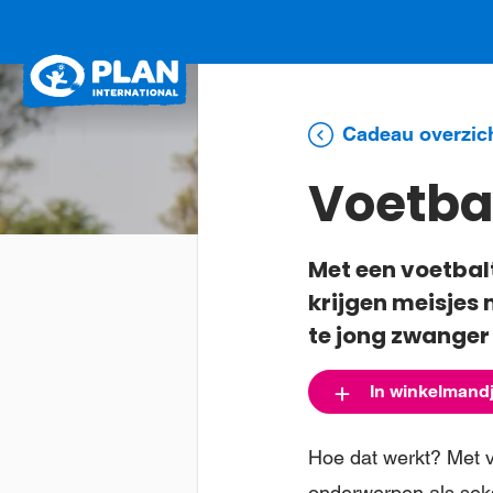
Plan
International
Cadeau overzic
Voetba
Met een voetbalt
krijgen meisjes
te jong zwanger 
In winkelmand
Hoe dat werkt? Met v
onderwerpen als sek