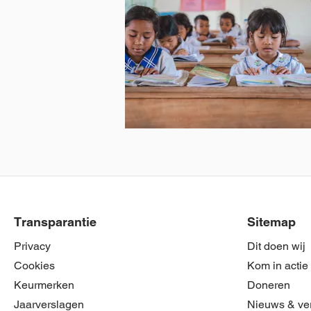
Schoolspullen
voor een hele
klas
Bekijk
product
Transparantie
Sitemap
Privacy
Dit doen wij
Cookies
Kom in actie
Keurmerken
Doneren
Jaarverslagen
Nieuws & ve