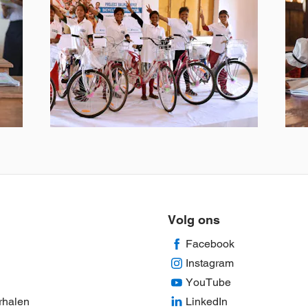
Fietsen
voor
scholieren
Bekijk
Beki
product
pro
Volg ons
Facebook
Instagram
YouTube
rhalen
LinkedIn