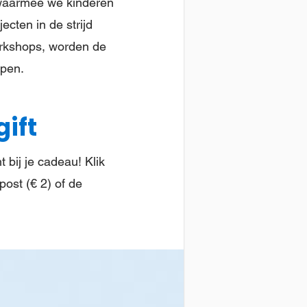
 waarmee we kinderen
cten in de strijd
orkshops, worden de
ppen.
gift
 bij je cadeau! Klik
post (€ 2) of de