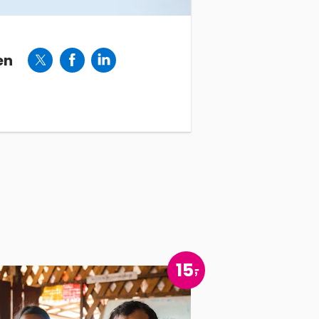
en
15