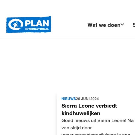
Plan
Wat we doen
International
Lees
NIEUWS
26 JUNI 2024
meer
Sierra Leone verbiedt
kindhuwelijken
Goed nieuws uit Sierra Leone! Na 
van strijd door
vrouwenrechtenactivisten is een