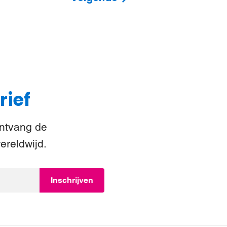
rief
Ontvang de
ereldwijd.
Inschrijven