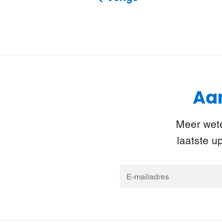
Aan
Meer wete
laatste u
E-
mailadres