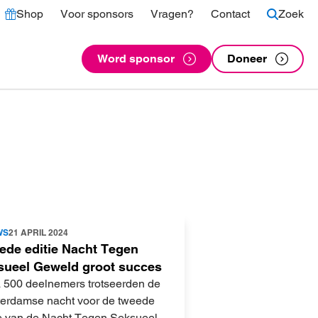
Shop
Voor sponsors
Vragen?
Contact
Zoek
Word sponsor
Doneer
WS
21 APRIL 2024
ede editie Nacht Tegen
sueel Geweld groot succes
a 500 deelnemers trotseerden de
erdamse nacht voor de tweede
ie van de Nacht Tegen Seksueel