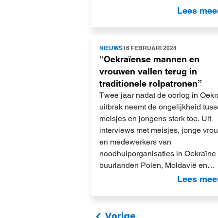
Lees mee
Lees
NIEUWS
16 FEBRUARI 2024
meer
“Oekraïense mannen en
vrouwen vallen terug in
traditionele rolpatronen”
Twee jaar nadat de oorlog in Oekr
uitbrak neemt de ongelijkheid tus
meisjes en jongens sterk toe. Uit
interviews met meisjes, jonge vr
en medewerkers van
noodhulporganisaties in Oekraïne
buurlanden Polen, Moldavië en…
Lees mee
Vorige