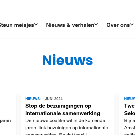
Steun meisjes
Nieuws & verhalen
Over ons
Nieuws
Lees
Lees
NIEUWS
11 JUNI 2024
NIEU
meer
meer
Stop de bezuinigingen op
Twe
internationale samenwerking
Sek
jaren
De nieuwe coalitie wil in de komende
Bijn
jaren flink bezuinigen op internationale
Amst
samenwerking. En dat terwijl
edit