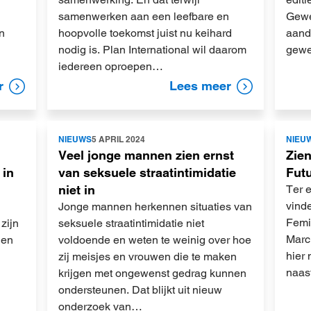
samenwerken aan een leefbare en
Gewe
n
hoopvolle toekomst juist nu keihard
aand
nodig is. Plan International wil daarom
gewe
iedereen oproepen…
r
Lees meer
Lees
Lees
NIEUWS
5 APRIL 2024
NIEU
meer
meer
Veel jonge mannen zien ernst
Zien
 in
van seksuele straatintimidatie
Futu
niet in
Ter 
vind
g
Jonge mannen herkennen situaties van
Femin
 zijn
seksuele straatintimidatie niet
March
 en
voldoende en weten te weinig over hoe
hier 
zij meisjes en vrouwen die te maken
naas
krijgen met ongewenst gedrag kunnen
ondersteunen. Dat blijkt uit nieuw
onderzoek van…