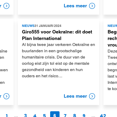
r
Lees meer
Lees
Lees
NIEUWS
31 JANUARI 2024
NIEU
meer
meer
Giro555 voor Oekraïne: dit doet
Beg
Plan International
rech
Al bijna twee jaar verkeren Oekraïne en
vro
buurlanden in een grootschalige
aïne
Deze
humanitaire crisis. De duur van de
sen
Twee
oorlog eist zijn tol eist op de mentale
ontw
gezondheid van kinderen en hun
ouwen
begr
ouders en het risico…
last
 en
Inte
te k
r
Lees meer
1
…
3
4
5
6
7
8
9
…
42