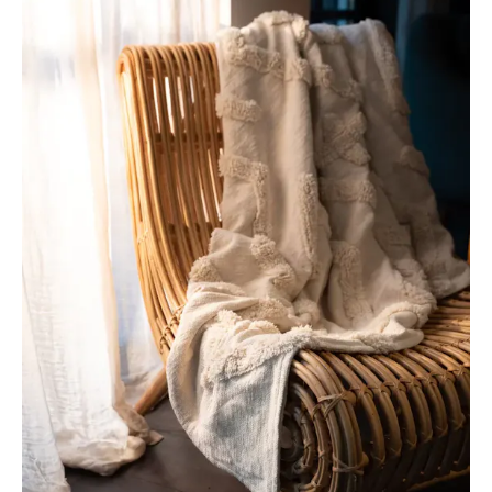
Ga
naar
https://www.returntosender.nl/products/ecrukleurige-
boucle-
plaid-
met-
kwastjes?
_pos=2&_psq=plaid&_ss=e&_v=1.0