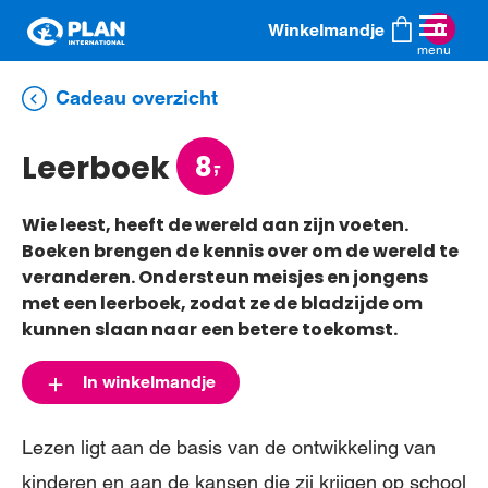
Plan
0
Winkelmandje
menu
International
Je winkelmandje is leeg.
Cadeau overzicht
Leerboek
8
Verder winkelen
Bestellen
Wie leest, heeft de wereld aan zijn voeten.
Boeken brengen de kennis over om de wereld te
veranderen. Ondersteun meisjes en jongens
met een leerboek, zodat ze de bladzijde om
kunnen slaan naar een betere toekomst.
In winkelmandje
Lezen ligt aan de basis van de ontwikkeling van
kinderen en aan de kansen die zij krijgen op school