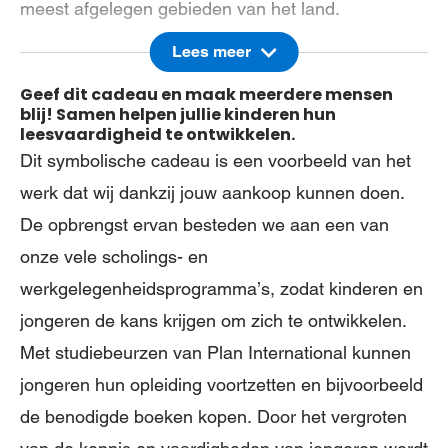
meest afgelegen gebieden van het land.
Lees meer
Kinderen die de rijdende bibliotheek bezoeken,
krijgen de kans om boeken te lezen, met
Geef dit cadeau en maak meerdere mensen
blij! Samen helpen jullie kinderen hun
speelgoed te spelen en deel te nemen aan
leesvaardigheid te ontwikkelen.
sportactiviteiten. Het programma helpt kinderen
Dit symbolische cadeau is een voorbeeld van het
hun leesvaardigheid te ontwikkelen.
werk dat wij dankzij jouw aankoop kunnen doen.
De opbrengst ervan besteden we aan een van
onze vele scholings- en
werkgelegenheidsprogramma’s, zodat kinderen en
jongeren de kans krijgen om zich te ontwikkelen.
Met studiebeurzen van Plan International kunnen
jongeren hun opleiding voortzetten en bijvoorbeeld
de benodigde boeken kopen. Door het vergroten