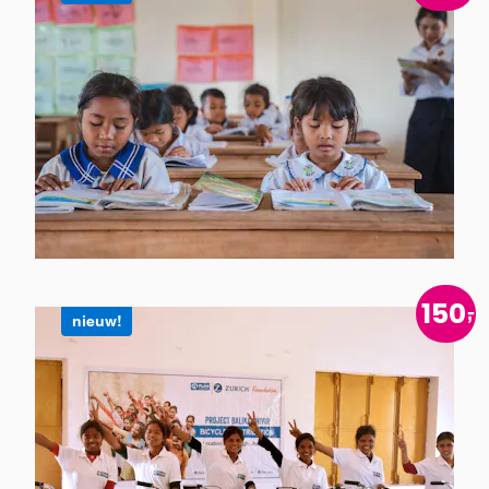
Schoolspullen
voor een hele
klas
Bekijk
150
product
nieuw!