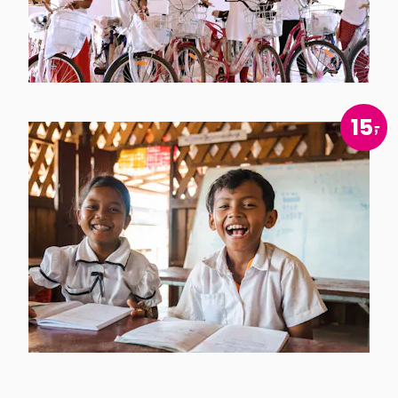
Fietsen
voor
scholieren
Bekijk
15
product
Schoolspullen
voor één kind
Bekijk
product