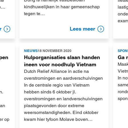
te
fiet
kindhuwelijken in haar gemeenschap
ze…
lasti
tegen te…
onde
exa
r
Lees meer
Lees
Lees
NIEUWS
18 NOVEMBER 2020
SPON
meer
meer
pen
Hulporganisaties slaan handen
Ga 
ineen voor noodhulp Vietnam
Maak
Viet
Dutch Relief Alliance in actie na
In n
overstromingen en aardverschuivingen
same
In de centrale regio van Vietnam
rond
n.
hebben sinds 6 oktober jl.
spon
overstromingen en landverschuivingen
van
plaatsgevonden door extreme
weersomstandigheden. Eind oktober
er op
kwam hier tyfoon Molave boven…