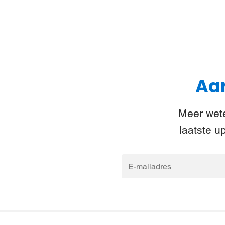
Aan
Meer wete
laatste u
E-
mailadres