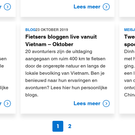
r
Lees meer
Lees
Lees
BLOG
23 OKTOBER 2019
MEIS
meer
meer
Fietsers bloggen live vanuit
Twe
Vietnam – Oktober
spoo
20 avonturiers zijn de uitdaging
Dinh 
sen
aangegaan om ruim 400 km te fietsen
met h
le
door de ongerepte natuur en langs de
ging
lokale bevolking van Vietnam. Ben je
een l
benieuwd naar hun ervaringen en
van 
ijke
avonturen? Lees hier hun persoonlijke
ontvo
blogs.
Chin
r
Lees meer
1
2