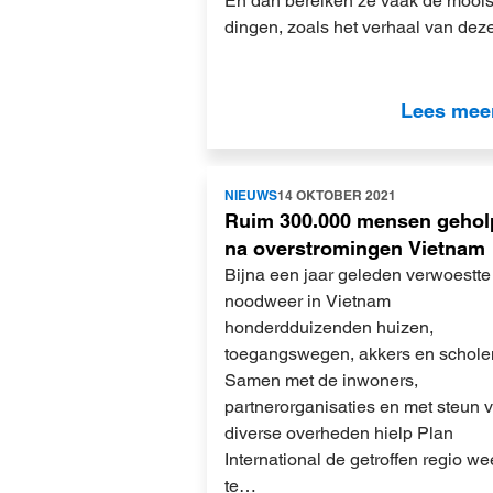
En dan bereiken ze vaak de moois
dingen, zoals het verhaal van de
Lees mee
Lees
NIEUWS
14 OKTOBER 2021
meer
Ruim 300.000 mensen gehol
na overstromingen Vietnam
Bijna een jaar geleden verwoestte
noodweer in Vietnam
honderdduizenden huizen,
toegangswegen, akkers en schole
Samen met de inwoners,
partnerorganisaties en met steun 
diverse overheden hielp Plan
International de getroffen regio we
te…