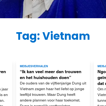
Tag: Vietnam
Lees
Lees
MEISJESVERHALEN
MEIS
meer
meer
ren
“Ik kan veel meer dan trouwen
Ngo
en het huishouden doen”
geïn
De ouders van de vijftienjarige Dung uit
dat
Vietnam zagen haar het liefst op jonge
 jaar
Om n
leeftijd trouwen. Maar Dung heeft
nis en
Viet
andere plannen voor haar toekomst.
an.
tunn
Dung is namelijk vastbesloten