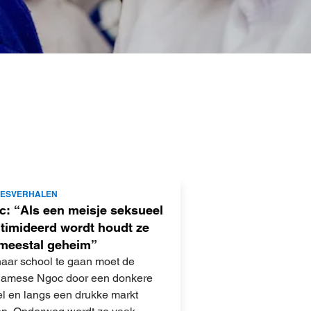
JESVERHALEN
c: “Als een meisje seksueel
timideerd wordt houdt ze
 meestal geheim”
aar school te gaan moet de
namese Ngoc door een donkere
el en langs een drukke markt