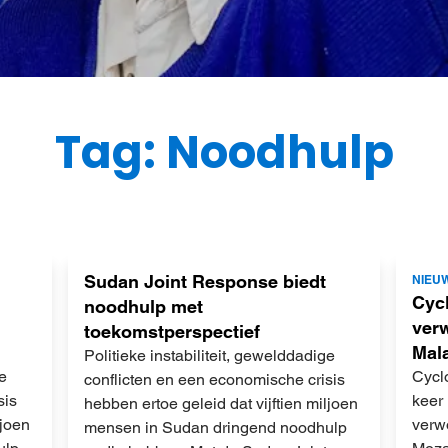
Tag: Noodhulp
Lees
Lees
Sudan Joint Response biedt
NIEU
meer
meer
Cycl
noodhulp met
ver
toekomstperspectief
Mal
Politieke instabiliteit, gewelddadige
ge
Cycl
conflicten en een economische crisis
sis
keer 
hebben ertoe geleid dat vijftien miljoen
ljoen
verw
mensen in Sudan dringend noodhulp