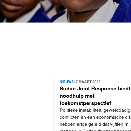
Lees
NIEUWS
17 MAART 2023
meer
Sudan Joint Response biedt
noodhulp met
toekomstperspectief
Politieke instabiliteit, gewelddadi
conflicten en een economische cri
hebben ertoe geleid dat vijftien mi