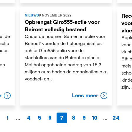
Lees
Lees
Reco
NIEUWS
9 NOVEMBER 2022
meer
meer
Opbrengst Giro555-actie voor
voo
Beiroet volledig besteed
vlu
et de
Onder de noemer ‘Samen in actie voor
Sept
actie
Beiroet’ voerden de hulporganisaties
voor
meer
achter Giro555 actie voor de
vluc
slachtoffers van de Beiroet-explosie.
Ethi
oen
Met het opgehaalde bedrag van 15,3
meisj
miljoen euro boden de organisaties o.a.
scho
voedsel- en…
kind
zijn
r
Lees meer
1
…
4
5
6
7
8
9
10
…
24