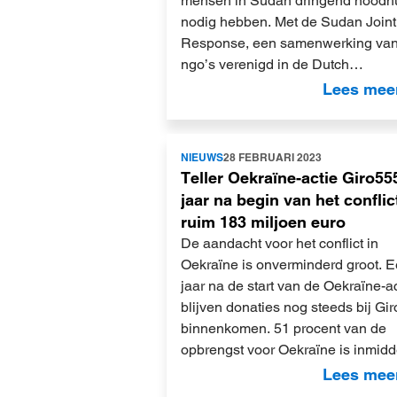
mensen in Sudan dringend noodh
nodig hebben. Met de Sudan Joint
Response, een samenwerking va
ngo’s verenigd in de Dutch…
Lees mee
Lees
NIEUWS
28 FEBRUARI 2023
meer
Teller Oekraïne-actie Giro55
jaar na begin van het conflic
ruim 183 miljoen euro
De aandacht voor het conflict in
Oekraïne is onverminderd groot. 
jaar na de start van de Oekraïne-a
blijven donaties nog steeds bij Gi
binnenkomen. 51 procent van de
opbrengst voor Oekraïne is inmid
Lees mee