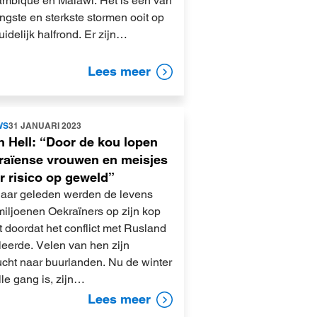
mbique en Malawi. Het is een van
ngste en sterkste stormen ooit op
uidelijk halfrond. Er zijn…
Lees meer
WS
31 JANUARI 2023
n Hell: “Door de kou lopen
raïense vrouwen en meisjes
 risico op geweld”
jaar geleden werden de levens
miljoenen Oekraïners op zijn kop
 doordat het conflict met Rusland
leerde. Velen van hen zijn
ucht naar buurlanden. Nu de winter
lle gang is, zijn…
Lees meer