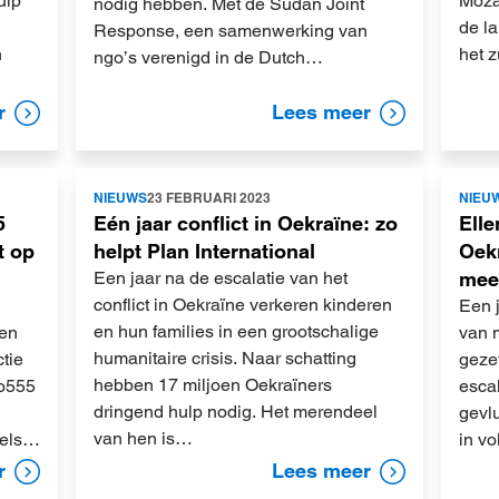
ulp
Moza
nodig hebben. Met de Sudan Joint
de la
Response, een samenwerking van
n
het z
ngo’s verenigd in de Dutch…
r
Lees meer
Lees
Lees
NIEUWS
23 FEBRUARI 2023
NIEU
meer
meer
5
Eén jaar conflict in Oekraïne: zo
Elle
t op
helpt Plan International
Oek
Een jaar na de escalatie van het
meer
conflict in Oekraïne verkeren kinderen
Een 
en hun families in een grootschalige
Een
van 
humanitaire crisis. Naar schatting
ctie
gezet
hebben 17 miljoen Oekraïners
ro555
esca
dringend hulp nodig. Het merendeel
gevl
van hen is…
dels…
in vo
r
Lees meer