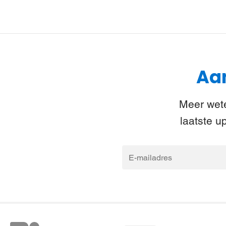
Aan
Meer wete
laatste u
E-
mailadres