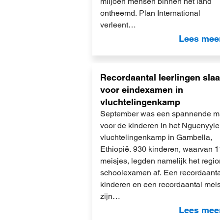
miljoen mensen binnen het land
ontheemd. Plan International
verleent…
Lees mee
Lees
Recordaantal leerlingen slaa
meer
voor eindexamen in
vluchtelingenkamp
September was een spannende 
voor de kinderen in het Nguenyyie
vluchtelingenkamp in Gambella,
Ethiopië. 930 kinderen, waarvan 
meisjes, legden namelijk het regi
schoolexamen af. Een recordaanta
kinderen en een recordaantal mei
zijn…
Lees mee