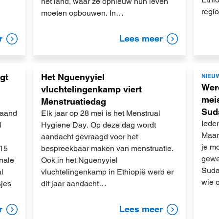
het land, waar ze opnieuw hun leven
regi
moeten opbouwen. In…
r
Lees meer
Lees
Lees
gt
Het Nguenyyiel
NIEU
meer
meer
Wer
vluchtelingenkamp viert
meis
Menstruatiedag
Sud
maand
Elk jaar op 28 mei is het Menstrual
Ieder
l
Hygiene Day. Op deze dag wordt
Maar 
aandacht gevraagd voor het
je m
115
bespreekbaar maken van menstruatie.
gewe
onale
Ook in het Nguenyyiel
Suda
l
vluchtelingenkamp in Ethiopië werd er
wie 
sjes
dit jaar aandacht…
r
Lees meer