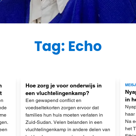
Tag: Echo
Lees
Lees
n
Hoe zorg je voor onderwijs in
MEIS
meer
meer
Nya
t
een vluchtelingenkamp?
in h
en
Een gewapend conflict en
Nyap
nde
voedseltekorten zorgen ervoor dat
haar 
reme
families hun huis moeten verlaten in
Na e
gen.
Zuid-Sudan. Velen belanden in een
het 
 een
vluchtelingenkamp in andere delen van
Ethio