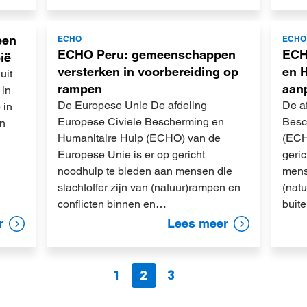
Lees
Lees
een
ECHO
ECHO
meer
meer
ECHO Peru: gemeenschappen
ECH
ië
versterken in voorbereiding op
en H
uit
rampen
aan
 in
De Europese Unie De afdeling
De a
 in
Europese Civiele Bescherming en
Besc
en
Humanitaire Hulp (ECHO) van de
(ECH
Europese Unie is er op gericht
geri
noodhulp te bieden aan mensen die
mense
slachtoffer zijn van (natuur)rampen en
(nat
conflicten binnen en…
buit
r
Lees meer
1
2
3