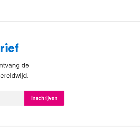
rief
Ontvang de
ereldwijd.
Inschrijven