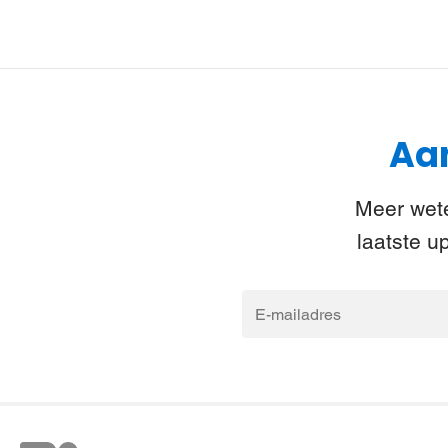
Aan
Meer wete
laatste u
E-
mailadres