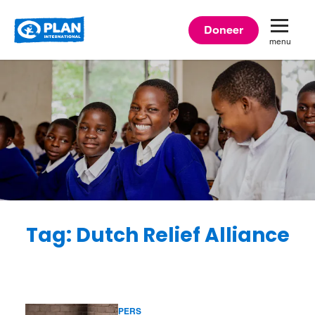
Plan
Doneer
menu
International
Tag: Dutch Relief Alliance
PERS
Lees