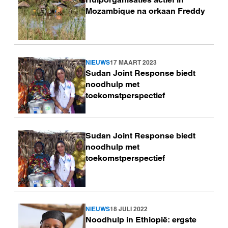
meer
Mozambique na orkaan Freddy
NIEUWS
17 MAART 2023
Lees
Sudan Joint Response biedt
meer
noodhulp met
toekomstperspectief
Sudan Joint Response biedt
Lees
noodhulp met
meer
toekomstperspectief
NIEUWS
18 JULI 2022
Lees
Noodhulp in Ethiopië: ergste
meer