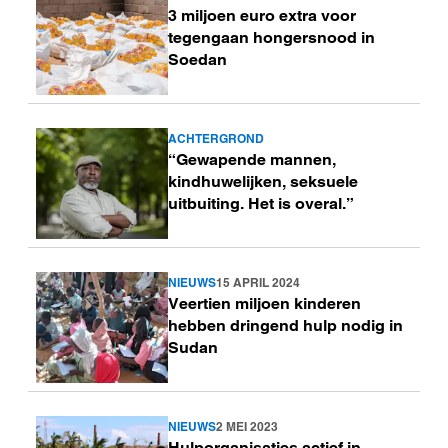
3 miljoen euro extra voor
meer
tegengaan hongersnood in
Soedan
ACHTERGROND
Lees
“Gewapende mannen,
meer
kindhuwelijken, seksuele
uitbuiting. Het is overal.”
NIEUWS
15 APRIL 2024
Lees
Veertien miljoen kinderen
meer
hebben dringend hulp nodig in
Sudan
NIEUWS
2 MEI 2023
Lees
Hulporganisaties actief in