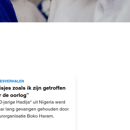
JESVERHALEN
sjes zoals ik zijn getroffen
r de oorlog”
-jarige Hadija* uit Nigeria werd
 jaar lang gevangen gehouden door
eurorganisatie Boko Haram.