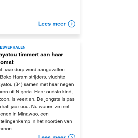
Lees meer
JESVERHALEN
ayatou timmert aan haar
komst
t haar dorp werd aangevallen
Boko Haram strijders, vluchtte
yatou (34) samen met haar negen
ren uit Nigeria. Haar oudste kind,
oon, is veertien. De jongste is pas
rhalf jaar oud. Nu wonen ze met
tienen in Minawao, een
htelingenkamp in het noorden van
roen.
Lees meer