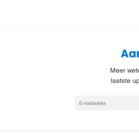
Aan
Meer wete
laatste u
E-
mailadres