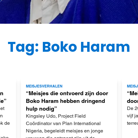
Tag: Boko Haram
Lees
Lees
MEISJESVERHALEN
MEIS
meer
meer
en
“Meisjes die ontvoerd zijn door
“Mei
ie”
Boko Haram hebben dringend
doo
et
hulp nodig”
De 20
en
vijf
Kingsley Udo, Project Field
ok de
terr
Coördinator van Plan International
Nigeria, begeleidt meisjes en jonge
Boko