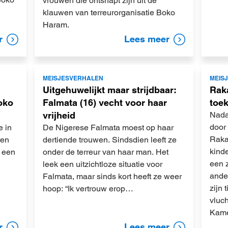
vrouwen die ontsnapt zijn uit de
klauwen van terreurorganisatie Boko
Haram.
r
Lees meer
Lees
Lees
MEISJESVERHALEN
MEIS
meer
meer
Uitgehuwelijkt maar strijdbaar:
Rak
oko
Falmata (16) vecht voor haar
toe
vrijheid
Nada
door 
e in
De Nigerese Falmata moest op haar
Raka
ren
dertiende trouwen. Sindsdien leeft ze
kinde
 een
onder de terreur van haar man. Het
een z
leek een uitzichtloze situatie voor
ande
Falmata, maar sinds kort heeft ze weer
zijn 
hoop: “Ik vertrouw erop…
vluc
Kame
r
Lees meer