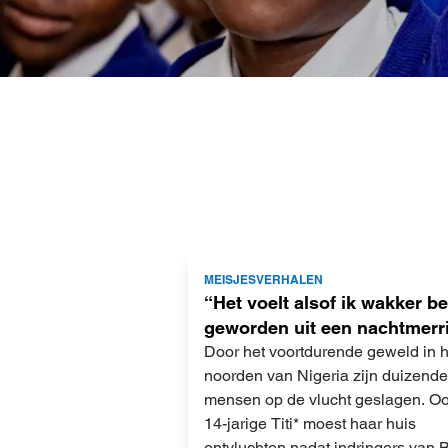
Lees
MEISJESVERHALEN
meer
“Het voelt alsof ik wakker b
geworden uit een nachtmerr
Door het voortdurende geweld in h
noorden van Nigeria zijn duizend
mensen op de vlucht geslagen. O
14-jarige Titi* moest haar huis
ontvluchten nadat indringers van 