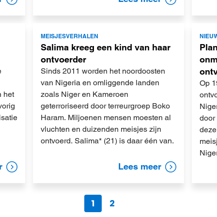
Lees
Lees
MEISJESVERHALEN
NIEU
meer
meer
Salima kreeg een kind van haar
Plan
ontvoerder
onmi
e
Sinds 2011 worden het noordoosten
ontv
van Nigeria en omliggende landen
Op 1
n het
zoals Niger en Kameroen
ontvo
vorig
geterroriseerd door terreurgroep Boko
Niger
satie
Haram. Miljoenen mensen moesten al
door
vluchten en duizenden meisjes zijn
deze
ontvoerd. Salima* (21) is daar één van.
meis
Nige
r
Lees meer
1
2