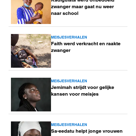
meer
zwanger maar gaat nu weer
naar school
MEISJESVERHALEN
Lees
Faith werd verkracht en raakte
meer
zwanger
MEISJESVERHALEN
Lees
Jemimah strijdt voor gelijke
meer
kansen voor meisjes
MEISJESVERHALEN
Lees
Sa-eedatu helpt jonge vrouwen
meer