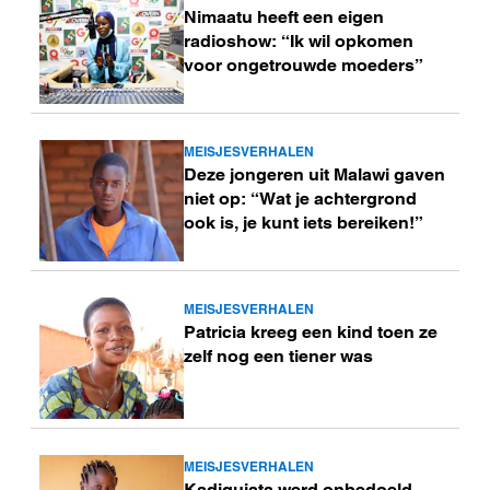
Nimaatu heeft een eigen
meer
radioshow: “Ik wil opkomen
voor ongetrouwde moeders”
MEISJESVERHALEN
Lees
Deze jongeren uit Malawi gaven
meer
niet op: “Wat je achtergrond
ook is, je kunt iets bereiken!”
MEISJESVERHALEN
Lees
Patricia kreeg een kind toen ze
meer
zelf nog een tiener was
MEISJESVERHALEN
Lees
Kadiguiata werd onbedoeld