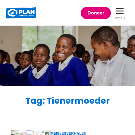
Plan
Doneer
menu
International
Tag: Tienermoeder
MEISJESVERHALEN
Lees