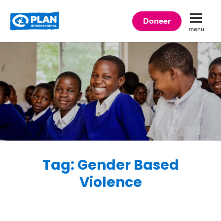
Plan
Doneer
menu
International
Tag: Gender Based
Violence