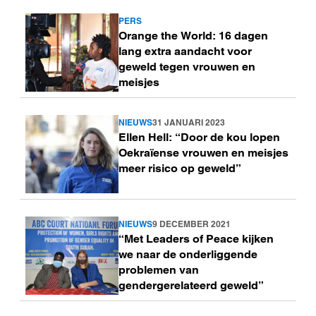
PERS
Lees
Orange the World: 16 dagen
meer
lang extra aandacht voor
geweld tegen vrouwen en
meisjes
NIEUWS
31 JANUARI 2023
Lees
Ellen Hell: “Door de kou lopen
meer
Oekraïense vrouwen en meisjes
meer risico op geweld”
NIEUWS
9 DECEMBER 2021
Lees
“Met Leaders of Peace kijken
meer
we naar de onderliggende
problemen van
gendergerelateerd geweld”