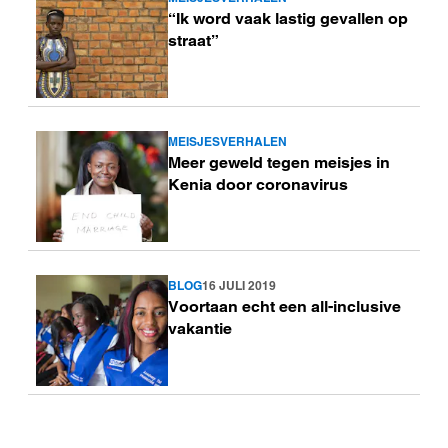
Lees
“Ik word vaak lastig gevallen op
meer
straat”
MEISJESVERHALEN
Lees
Meer geweld tegen meisjes in
meer
Kenia door coronavirus
BLOG
16 JULI 2019
Lees
Voortaan echt een all-inclusive
meer
vakantie