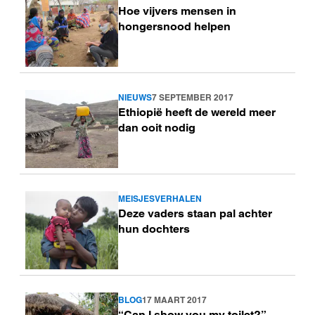
Hoe vijvers mensen in
meer
hongersnood helpen
NIEUWS
7 SEPTEMBER 2017
Lees
Ethiopië heeft de wereld meer
meer
dan ooit nodig
MEISJESVERHALEN
Lees
Deze vaders staan pal achter
meer
hun dochters
BLOG
17 MAART 2017
Lees
“Can I show you my toilet?”