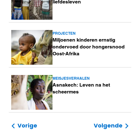
liefdesleven
PROJECTEN
Lees
Miljoenen kinderen ernstig
meer
ondervoed door hongersnood
Oost-Afrika
MEISJESVERHALEN
Lees
Asnakech: Leven na het
meer
scheermes
Vorige
Volgende