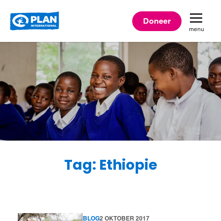
Plan
Doneer
menu
International
Tag: Ethiopie
BLOG
2 OKTOBER 2017
Lees