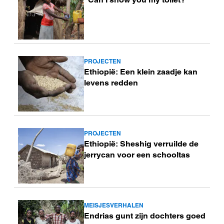
meer
PROJECTEN
Lees
Ethiopië: Een klein zaadje kan
meer
levens redden
PROJECTEN
Lees
Ethiopië: Sheshig verruilde de
meer
jerrycan voor een schooltas
MEISJESVERHALEN
Lees
Endrias gunt zijn dochters goed
meer