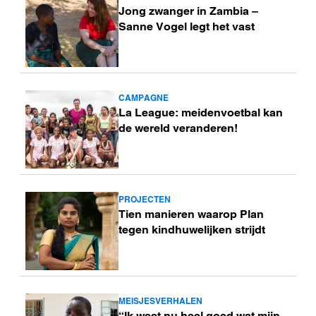
Jong zwanger in Zambia –
meer
Sanne Vogel legt het vast
CAMPAGNE
Lees
La League: meidenvoetbal kan
meer
de wereld veranderen!
PROJECTEN
Lees
Tien manieren waarop Plan
meer
tegen kindhuwelijken strijdt
MEISJESVERHALEN
Lees
“Ik weet nu heel goed wat mijn