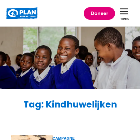
Plan
Doneer
menu
International
Tag: Kindhuwelijken
CAMPAGNE
Lees