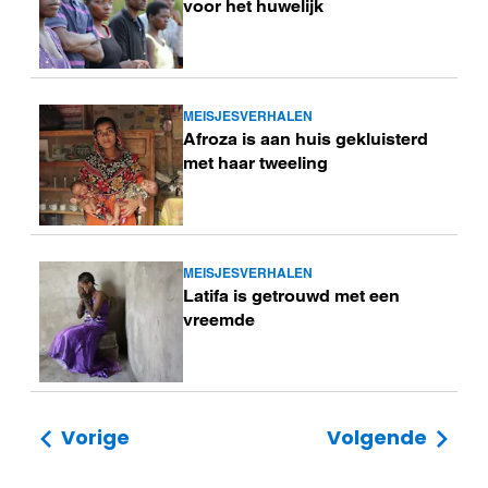
voor het huwelijk
MEISJESVERHALEN
Lees
Afroza is aan huis gekluisterd
meer
met haar tweeling
MEISJESVERHALEN
Lees
Latifa is getrouwd met een
meer
vreemde
Vorige
Volgende