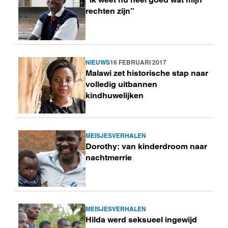
meer
rechten zijn”
NIEUWS
16 FEBRUARI 2017
Lees
Malawi zet historische stap naar
meer
volledig uitbannen
kindhuwelijken
MEISJESVERHALEN
Lees
Dorothy: van kinderdroom naar
meer
nachtmerrie
MEISJESVERHALEN
Lees
Hilda werd seksueel ingewijd
meer