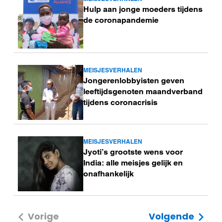
Lees
Hulp aan jonge moeders tijdens
meer
de coronapandemie
MEISJESVERHALEN
Lees
Jongerenlobbyisten geven
meer
leeftijdsgenoten maandverband
tijdens coronacrisis
MEISJESVERHALEN
Lees
Jyoti’s grootste wens voor
meer
India: alle meisjes gelijk en
onafhankelijk
Vorige
Volgende