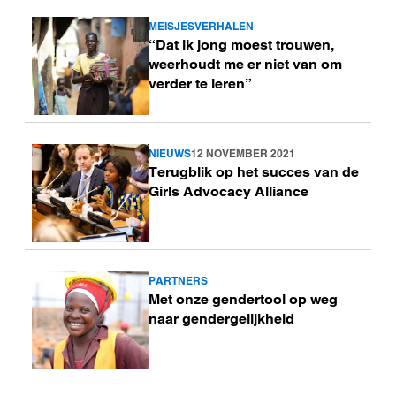
MEISJESVERHALEN
Lees
“Dat ik jong moest trouwen,
meer
weerhoudt me er niet van om
verder te leren”
NIEUWS
12 NOVEMBER 2021
Lees
Terugblik op het succes van de
meer
Girls Advocacy Alliance
PARTNERS
Lees
Met onze gendertool op weg
meer
naar gendergelijkheid