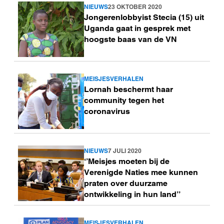
NIEUWS
23 OKTOBER 2020
Lees
Jongerenlobbyist Stecia (15) uit
meer
Uganda gaat in gesprek met
hoogste baas van de VN
MEISJESVERHALEN
Lees
Lornah beschermt haar
meer
community tegen het
coronavirus
NIEUWS
7 JULI 2020
Lees
‘’Meisjes moeten bij de
meer
Verenigde Naties mee kunnen
praten over duurzame
ontwikkeling in hun land’’
MEISJESVERHALEN