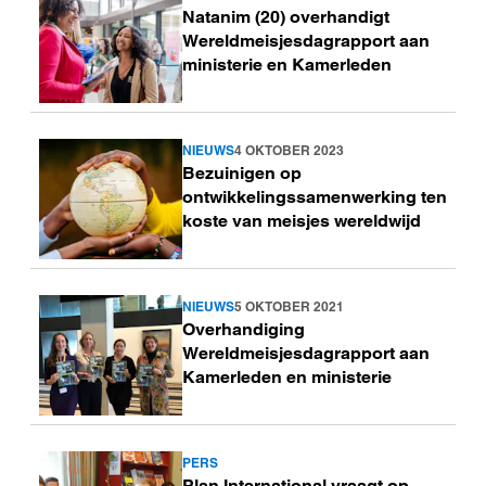
Natanim (20) overhandigt
meer
Wereldmeisjesdagrapport aan
ministerie en Kamerleden
NIEUWS
4 OKTOBER 2023
Lees
Bezuinigen op
meer
ontwikkelingssamenwerking ten
koste van meisjes wereldwijd
NIEUWS
5 OKTOBER 2021
Lees
Overhandiging
meer
Wereldmeisjesdagrapport aan
Kamerleden en ministerie
PERS
Lees
Plan International vraagt op