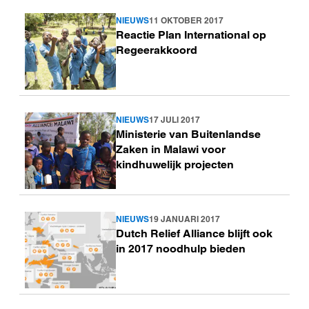
NIEUWS
11 OKTOBER 2017
Lees
Reactie Plan International op
meer
Regeerakkoord
NIEUWS
17 JULI 2017
Lees
Ministerie van Buitenlandse
meer
Zaken in Malawi voor
kindhuwelijk projecten
NIEUWS
19 JANUARI 2017
Lees
Dutch Relief Alliance blijft ook
meer
in 2017 noodhulp bieden