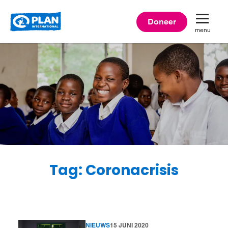
Plan
Doneer
menu
International
Tag: Coronacrisis
NIEUWS
15 JUNI 2020
Lees