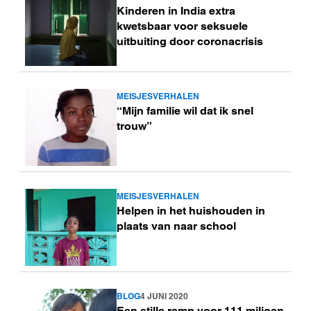
Kinderen in India extra
meer
kwetsbaar voor seksuele
uitbuiting door coronacrisis
MEISJESVERHALEN
Lees
“Mijn familie wil dat ik snel
meer
trouw”
MEISJESVERHALEN
Lees
Helpen in het huishouden in
meer
plaats van naar school
BLOG
4 JUNI 2020
Lees
Een stille ramp voor 111 miljoen