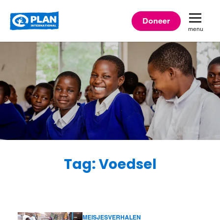
Plan
Doneer
menu
International
Tag: Voedsel
MEISJESVERHALEN
Lees