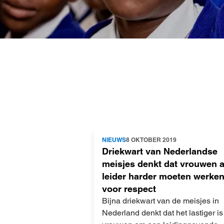
Lees
NIEUWS
8 OKTOBER 2019
meer
Driekwart van Nederlandse
meisjes denkt dat vrouwen a
leider harder moeten werke
voor respect
Bijna driekwart van de meisjes in
Nederland denkt dat het lastiger is