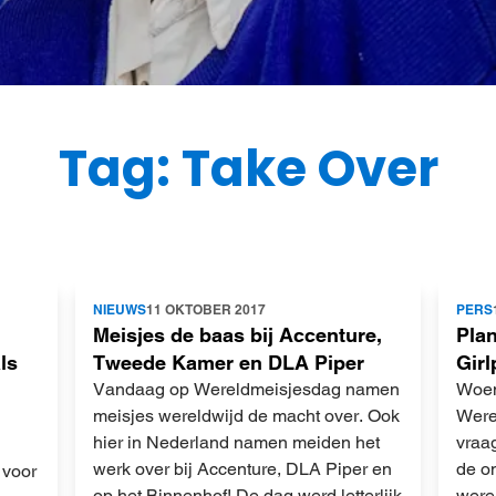
Tag: Take Over
Lees
Lees
NIEUWS
11 OKTOBER 2017
PERS
meer
meer
Meisjes de baas bij Accenture,
Plan
ls
Tweede Kamer en DLA Piper
Gir
n
Vandaag op Wereldmeisjesdag namen
Woen
meisjes wereldwijd de macht over. Ook
Were
hier in Nederland namen meiden het
vraa
werk over bij Accenture, DLA Piper en
de on
 voor
op het Binnenhof! De dag werd letterlijk
werel