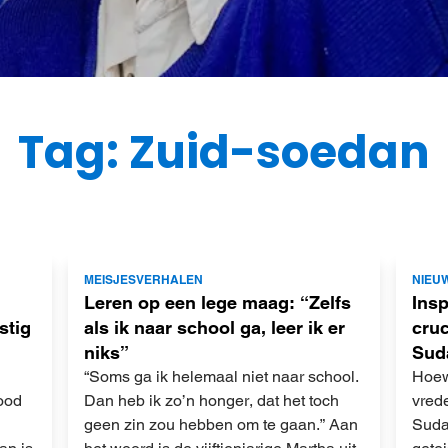
Tag: Zuid-soedan
Lees
Lees
MEISJESVERHALEN
NIEU
meer
meer
Leren op een lege maag: “Zelfs
Ins
stig
als ik naar school ga, leer ik er
cruc
niks”
Sud
“Soms ga ik helemaal niet naar school.
Hoew
ood
Dan heb ik zo’n honger, dat het toch
vred
geen zin zou hebben om te gaan.” Aan
Sudan