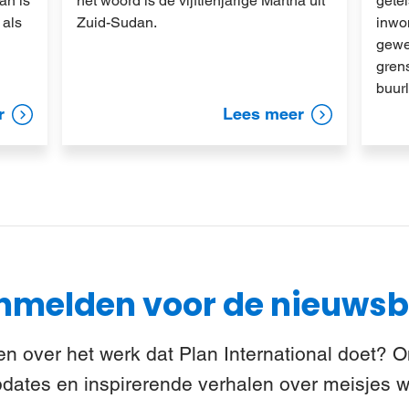
an is
het woord is de vijftienjarige Martha uit
getei
 als
Zuid-Sudan.
inwo
gewe
gren
buur
r
Lees meer
melden voor de nieuwsb
n over het werk dat Plan International doet? 
pdates en inspirerende verhalen over meisjes w