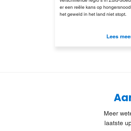
verschillende regio’s in Zuid-Soed
er een reële kans op hongersnood
het geweld in het land niet stopt.
Lees mee
Aan
Meer wete
laatste u