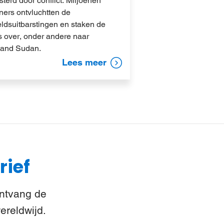
sterd door conflict. Miljoenen
ners ontvluchtten de
ldsuitbarstingen en staken de
s over, onder andere naar
land Sudan.
Lees meer
rief
Ontvang de
ereldwijd.