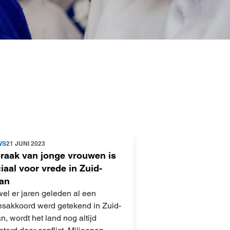
WS
21 JUNI 2023
praak van jonge vrouwen is
iaal voor vrede in Zuid-
an
el er jaren geleden al een
esakkoord werd getekend in Zuid-
, wordt het land nog altijd