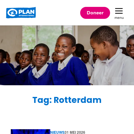
Plan
Doneer
menu
International
Tag: Rotterdam
NIEUWS
31 MEI 2026
Lees