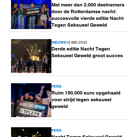
Met meer dan 2.000 deelnemers
meer
door de Rotterdamse nacht:
succesvolle vierde editie Nacht
Tegen Seksueel Geweld
NIEUWS
18 MEI 2025
Lees
Derde editie Nacht Tegen
meer
Seksueel Geweld groot succes
PERS
Lees
Ruim 190.000 euro opgehaald
meer
voor strijd tegen seksueel
geweld
PERS
Lees
Nacht Tegen Seksueel Geweld