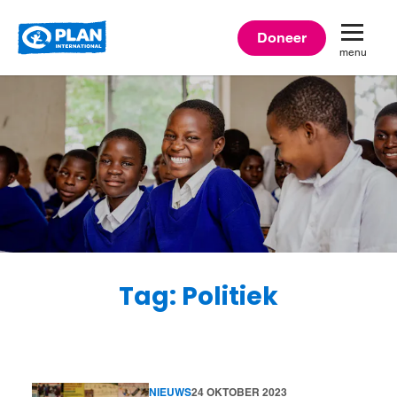
Plan
Doneer
menu
International
Tag: Politiek
NIEUWS
24 OKTOBER 2023
Lees