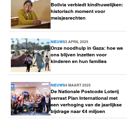
Bolivia verbiedt kindhuwelijken:
meer
historisch moment voor
meisjesrechten
NIEUWS
3 APRIL 2025
Lees
Onze noodhulp in Gaza: hoe we
meer
ons blijven inzetten voor
kinderen en hun families
NIEUWS
4 MAART 2025
Lees
De Nationale Postcode Loterij
meer
verrast Plan International met
een verhoging van de jaarlijkse
bijdrage naar €4 miljoen