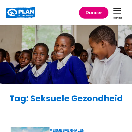
Plan
Doneer
menu
International
Tag: Seksuele Gezondheid
MEISJESVERHALEN
Lees