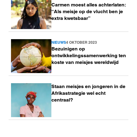
Carmen moest alles achterlaten:
meer
“Als meisje op de vlucht ben je
extra kwetsbaar”
NIEUWS
4 OKTOBER 2023
Lees
Bezuinigen op
meer
ontwikkelingssamenwerking ten
koste van meisjes wereldwijd
Staan meisjes en jongeren in de
Lees
Afrikastrategie wel echt
meer
centraal?