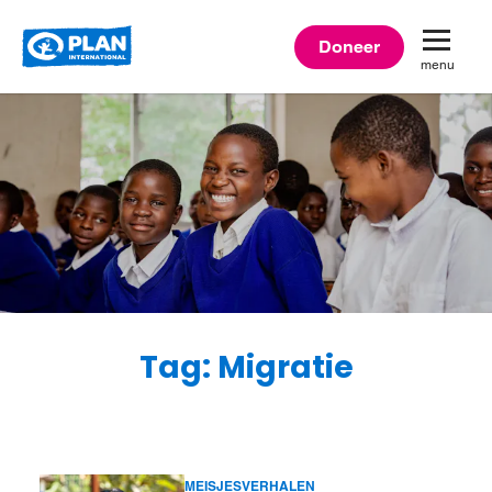
Plan
Doneer
menu
International
Tag: Migratie
MEISJESVERHALEN
Lees