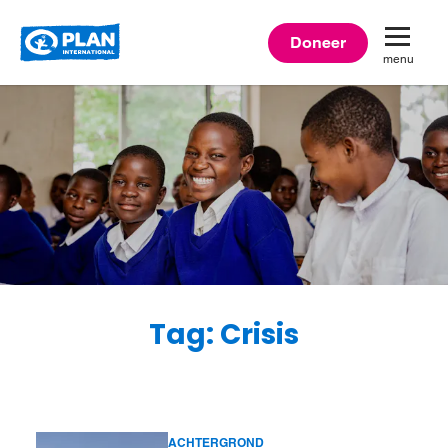
Plan
Doneer
menu
International
Tag: Crisis
ACHTERGROND
Lees