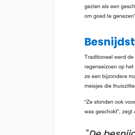
gezien als een gesch
om goed te genezen”, 
Besnijds
Traditioneel werd de 
regenseizoen op het 
ze een bijzondere m
meisjes die thuiszit
“Ze stonden ook voor
was geschokt”, zegt A
De besnij