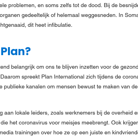
le problemen, en soms zelfs tot de dood. Bij de besnij
organen gedeeltelijk of helemaal weggesneden. In Soma
tgenaaid, dit heet infibulatie.
 Plan?
ttend belangrijk om ons te blijven inzetten voor de gezo
aarom spreekt Plan International zich tijdens de coronac
re publieke kanalen om mensen bewust te maken van de
 aan lokale leiders, zoals werknemers bij de overheid en
’s die het coronavirus voor meisjes meebrengt. Ook krijg
media trainingen over hoe ze op een juiste en kindvriend