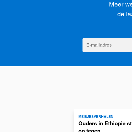
Meer we
de la
E-
mailadres
Lees
MEISJESVERHALEN
meer
Ouders in Ethiopië s
op tegen