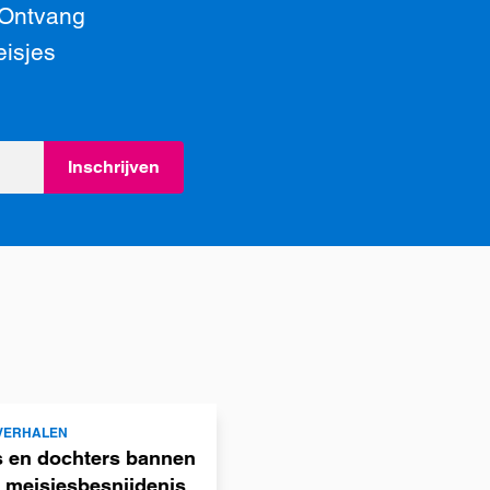
 Ontvang
eisjes
Inschrijven
VERHALEN
 en dochters bannen
 meisjesbesnijdenis