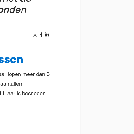
konden
issen
aar lopen meer dan 3
 aantallen
11 jaar is besneden.