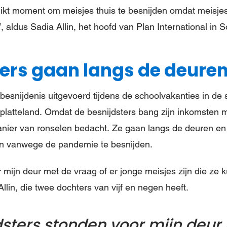
ikt moment om meisjes thuis te besnijden omdat meisjes
aldus Sadia Allin, het hoofd van Plan International in S
ters gaan langs de deure
besnijdenis uitgevoerd tijdens de schoolvakanties in de s
platteland. Omdat de besnijdsters bang zijn inkomsten m
anier van ronselen bedacht. Ze gaan langs de deuren e
ten vanwege de pandemie te besnijden.
 mijn deur met de vraag of er jonge meisjes zijn die ze 
llin, die twee dochters van vijf en negen heeft.
dsters stonden voor mijn deur