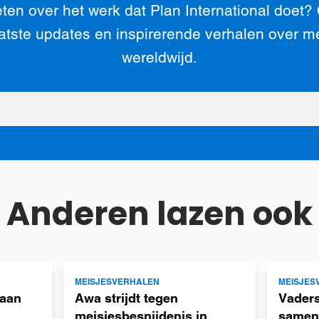
ten over het werk dat Plan International doet?
atste updates en inspirerende verhalen over m
wereldwijd.
Anderen lazen ook
Lees
Lees
MEISJESVERHALEN
MEISJES
meer
meer
taan
Awa strijdt tegen
Vaders
meisjesbesnijdenis in
samen