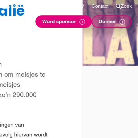
alië
Shop
Voor sponsors
Vragen?
Contact
Zoek
Word sponsor
Doneer
n
n om meisjes te
meisjes
 zo’n 290.000
ingen van
evolg hiervan wordt