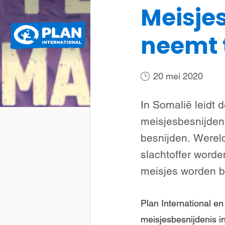
Meisjes
Plan
Wat we doen
neemt 
International
20 mei 2020
In Somalië leidt
meisjesbesnijden
besnijden. Wereld
slachtoffer worde
meisjes worden 
Plan International en
meisjesbesnijdenis i