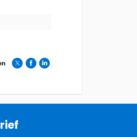
en
rief