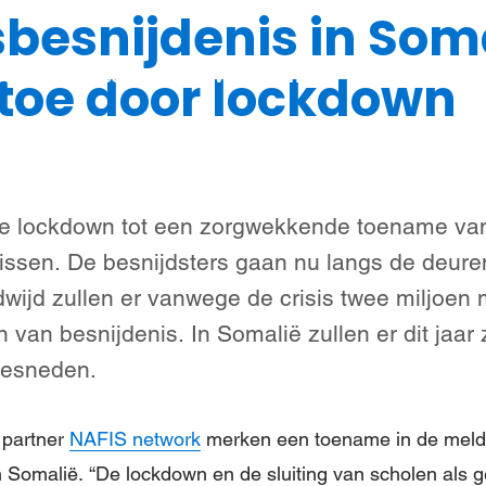
besnijdenis in Som
Steun meisjes
Nieuws & verhalen
Over ons
toe door lockdown
 de lockdown tot een zorgwekkende toename va
issen. De besnijdsters gaan nu langs de deure
wijd zullen er vanwege de crisis twee miljoen 
n van besnijdenis. In Somalië zullen er dit jaar
besneden.
 partner
NAFIS network
merken een toename in de meld
n Somalië. “De lockdown en de sluiting van scholen als g